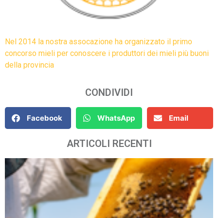
Nel 2014 la nostra assocazione ha organizzato il primo
concorso mieli per conoscere i produttori dei mieli più buoni
della provincia
CONDIVIDI
Facebook
WhatsApp
Email
ARTICOLI RECENTI